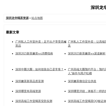
深圳龙华
深圳龙华喝茶资源
»
站点地图
最新文章
广州私人工作室外卖：足不出户享受高端
广州私人工作室外卖：让高端
茶品
及
深圳2025新茶嫩茶wx消费指南
深圳2025新茶嫩茶wx渠道解析
深圳中圈大圈：如何假装自己是常客？
广州高端大圈预约平台：预约
人”操作与用户吐槽
深圳嫩茶新茶品质盲测
深圳嫩茶微信定位伪造
深圳哪里有高端资源
深圳哪里洋妞，体验不一样的
深圳高端工作室喝茶安防实测
深圳高端工作室喝茶QQ验证