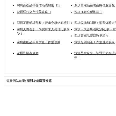
深圳高端品茶微信动态加密_113
深圳高端品茶喝茶微信亚文化_
深圳洋妞会所推荐攻略_1
深圳洋妞会所推荐_2
深圳罗湖95场部长：奢华会所绝对精彩！
深圳92场和95场：消费体验大
深圳天恩会所，为您带来无与伦比的享
深圳天悦会所-放松身心的天堂
受！
深圳高端品茶网数据黑市
深圳南山品茶高质量工作室盲测
深圳光明喝茶工作室查封实录
深圳洗脚有全套
深圳桑拿全套，沉浸于热水浸
中！
查看网站首页:
深圳龙华喝茶资源